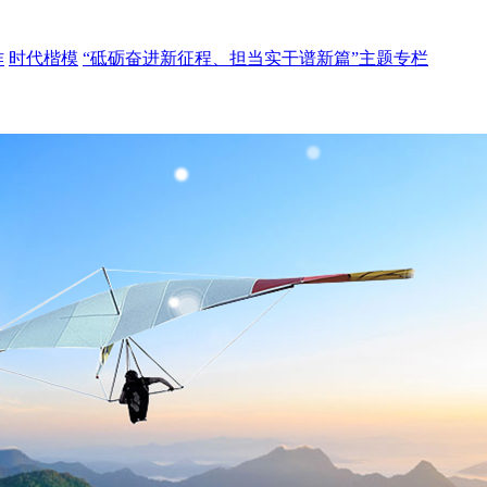
作
时代楷模
“砥砺奋进新征程、担当实干谱新篇”主题专栏