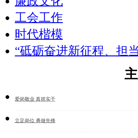
廉政文化
工会工作
时代楷模
“砥砺奋进新征程、担
主
爱岗敬业 真抓实干
立足岗位 勇做先锋