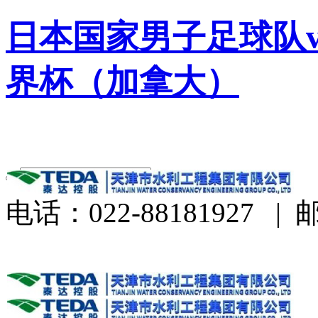
日本国家男子足球队v
界杯（加拿大）
电话：022-88181927
|
邮