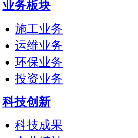
业务板块
施工业务
运维业务
环保业务
投资业务
科技创新
科技成果