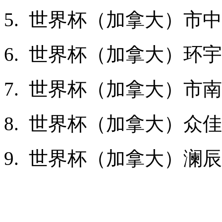
5. 世界杯（加拿大）市
6. 世界杯（加拿大）环
7. 世界杯（加拿大）市
8. 世界杯（加拿大）众
9. 世界杯（加拿大）澜