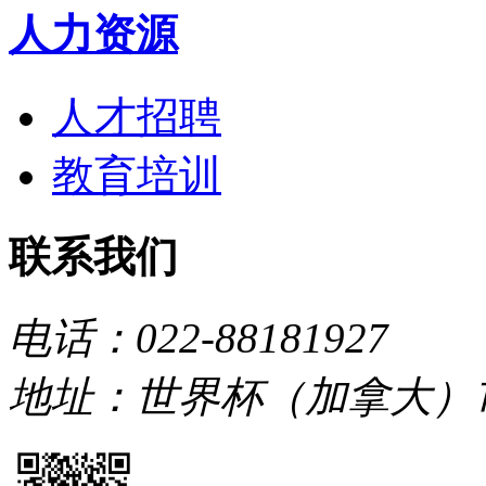
人力资源
人才招聘
教育培训
联系我们
电话：022-88181927
地址：世界杯（加拿大）