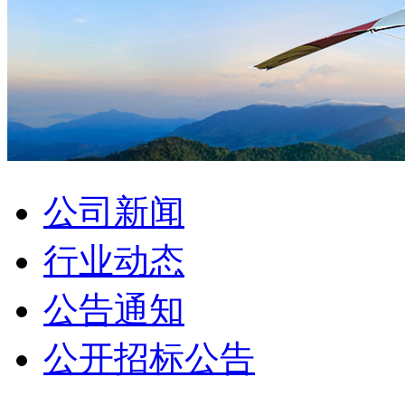
公司新闻
行业动态
公告通知
公开招标公告