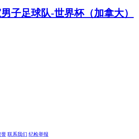
家男子足球队-世界杯（加拿大）
荣誉
联系我们
纪检举报