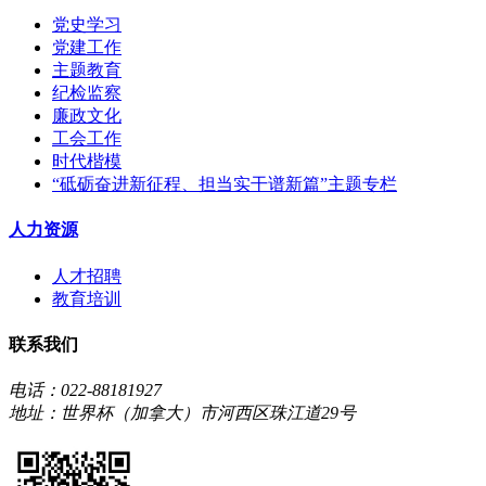
党史学习
党建工作
主题教育
纪检监察
廉政文化
工会工作
时代楷模
“砥砺奋进新征程、担当实干谱新篇”主题专栏
人力资源
人才招聘
教育培训
联系我们
电话：022-88181927
地址：世界杯（加拿大）市河西区珠江道29号