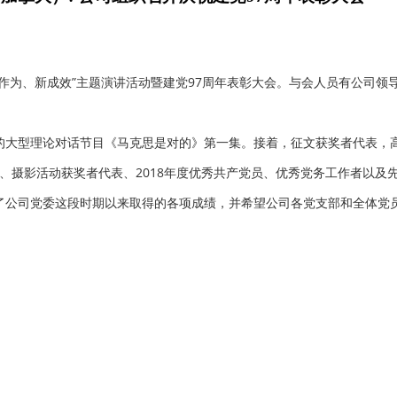
程、新作为、新成效”主题演讲活动暨建党97周年表彰大会。与会人员有公
的大型理论对话节目《马克思是对的》第一集。接着，征文获奖者代表，
、摄影活动获奖者代表、2018年度优秀共产党员、优秀党务工作者以及
定了公司党委这段时期以来取得的各项成绩，并希望公司各党支部和全体党