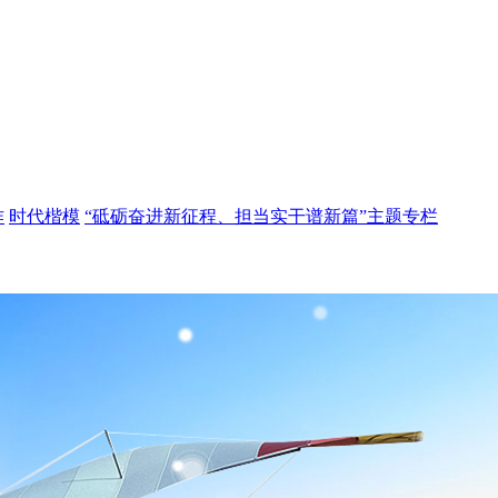
作
时代楷模
“砥砺奋进新征程、担当实干谱新篇”主题专栏