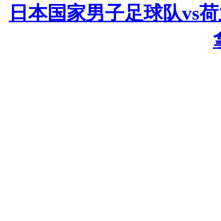
日本国家男子足球队vs