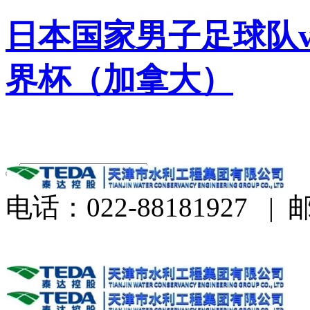
日本国家男子足球队v
界杯（加拿大）
电话：022-88181927
|
邮