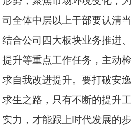
司全体中层以上干部要认清
结合公司四大板块业务推进
提升等重点工作任务，主动
求自我改进提升。要打破安
求生之路，只有不断的提升
实力，才能跟上时代发展的