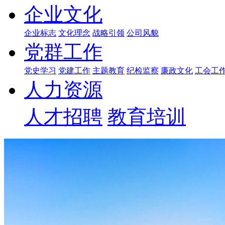
企业文化
企业标志
文化理念
战略引领
公司风貌
党群工作
党史学习
党建工作
主题教育
纪检监察
廉政文化
工会工
人力资源
人才招聘
教育培训