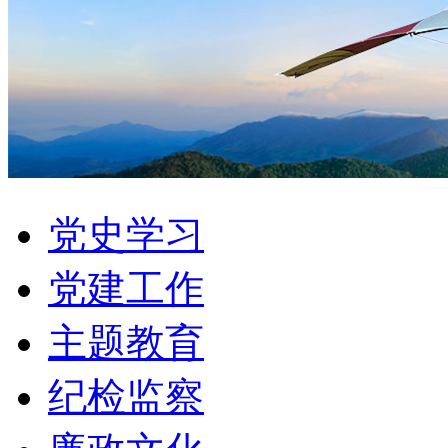
党史学习
党建工作
主题教育
纪检监察