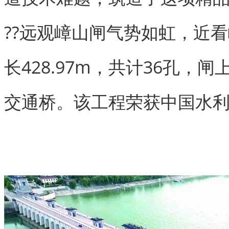
??远观嶂山闸气势如虹，近
长428.97m，共计36孔
交通桥。该工程荣获中国水利优