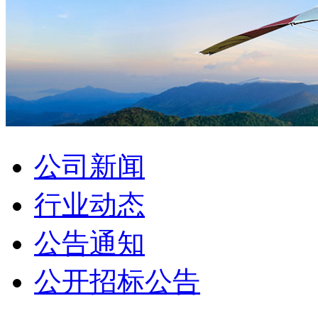
公司新闻
行业动态
公告通知
公开招标公告