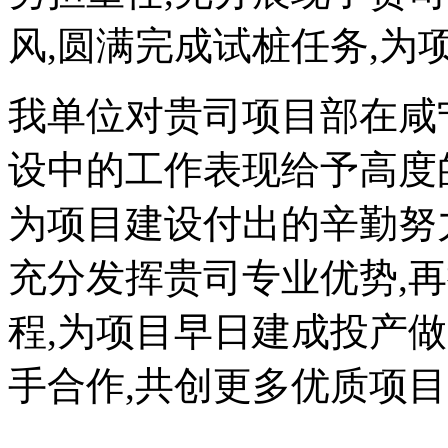
风,圆满完成试桩任务,
我单位对贵司项目部在咸
设中的工作表现给予高度
为项目建设付出的辛勤努
充分发挥贵司专业优势,
程,为项目早日建成投产
手合作,共创更多优质项