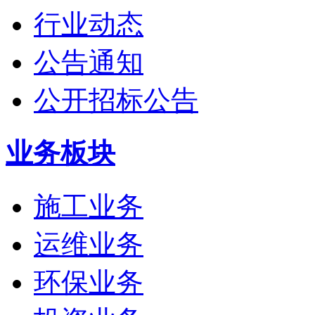
行业动态
公告通知
公开招标公告
业务板块
施工业务
运维业务
环保业务