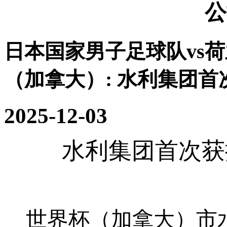
公
日本国家男子足球队vs
（加拿大）:
水利集团首
2025-12-03
水利集团首次获
世界杯（加拿大）市