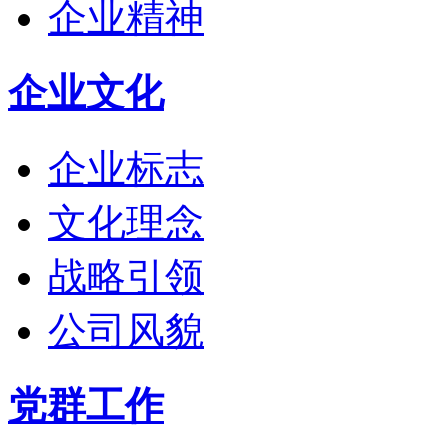
企业精神
企业文化
企业标志
文化理念
战略引领
公司风貌
党群工作