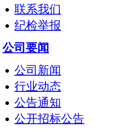
联系我们
纪检举报
公司要闻
公司新闻
行业动态
公告通知
公开招标公告