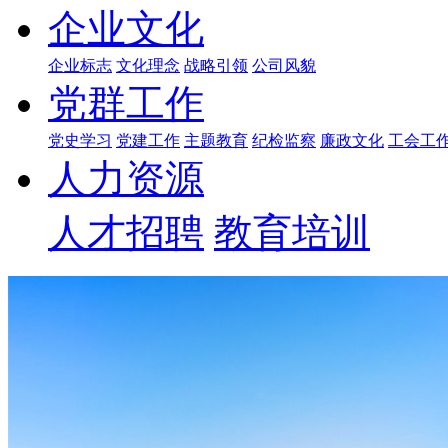
企业文化
企业标志
文化理念
战略引领
公司风貌
党群工作
党史学习
党建工作
主题教育
纪检监察
廉政文化
工会工
人力资源
人才招聘
教育培训